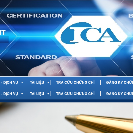
- DỊCH VỤ
TÀI LIỆU
TRA CỨU CHỨNG CHỈ
ĐĂNG KÝ CHỨ
▼
▼
- DỊCH VỤ
TÀI LIỆU
TRA CỨU CHỨNG CHỈ
ĐĂNG KÝ CHỨ
▼
▼