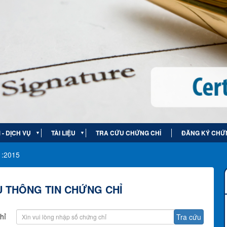
- DỊCH VỤ
TÀI LIỆU
TRA CỨU CHỨNG CHỈ
ĐĂNG KÝ CHỨ
▼
▼
1:2015
 THÔNG TIN CHỨNG CHỈ
hỉ