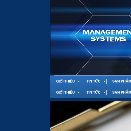
GIỚI THIỆU
TIN TỨC
SẢN PHẨM 
▼
▼
GIỚI THIỆU
TIN TỨC
SẢN PHẨM 
▼
▼