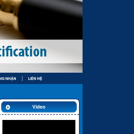
NG NHẬN
LIÊN HỆ
Video