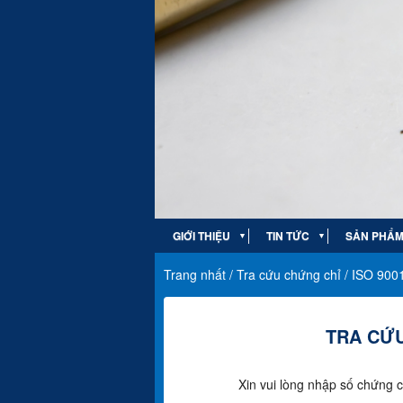
GIỚI THIỆU
TIN TỨC
SẢN PHẨM 
▼
▼
Trang nhất
/
Tra cứu chứng chỉ
/
ISO 900
TRA CỨU
Xin vui lòng nhập số chứng c