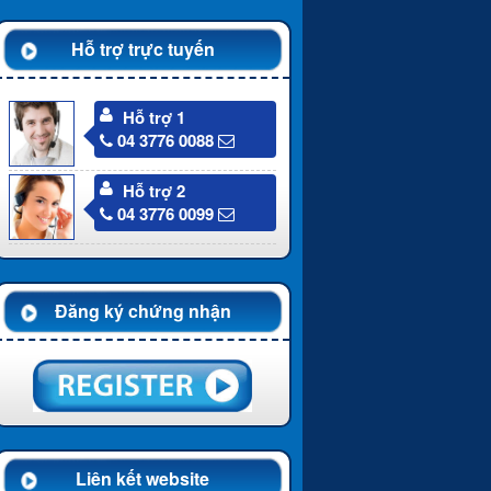
Hỗ trợ trực tuyến
Hỗ trợ 1
04 3776 0088
Hỗ trợ 2
04 3776 0099
Đăng ký chứng nhận
Liên kết website