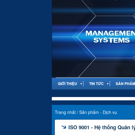
GIỚI THIỆU
TIN TỨC
SẢN PHẨM 
▼
▼
Trang nhất
/
Sản phẩm - Dịch vụ
ISO 9001 - Hệ thống Quản l