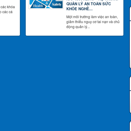
QUẢN LÝ AN TOÀN SỨC
 các khóa
KHỎE NGHỀ...
o các cá
Một môi trường làm việc an toàn,
giảm thiểu nguy cơ tai nạn và chủ
động quản lý...