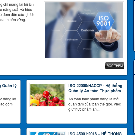
chỉ mang lại lợi ích
o năng suất và hiệu
ó đem đến các lợi ích
 doanh bền vững.
ĐỌC THÊM
g Quản lý
ISO 22000/HACCP - Hệ thống
Quản lý An toàn Thực phẩm
ệc đăng ký
An toàn thực phẩm đang là mối
bao gồm
quan tâm của toàn thế giới. Việc
giữ thực phẩm an...
ISO 45001:2018 – HỆ THỐNG