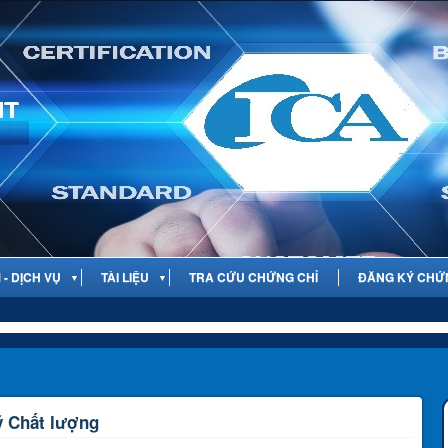
- DỊCH VỤ
TÀI LIỆU
TRA CỨU CHỨNG CHỈ
ĐĂNG KÝ CHỨ
▼
▼
ý Chất lượng