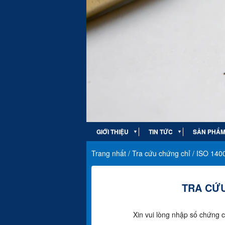
GIỚI THIỆU
TIN TỨC
SẢN PHẨM 
▼
▼
Trang nhất
/
Tra cứu chứng chỉ
/
ISO 140
TRA CỨU
Xin vui lòng nhập số chứng c