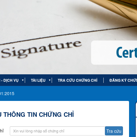
- DỊCH VỤ
TÀI LIỆU
TRA CỨU CHỨNG CHỈ
ĐĂNG KÝ CHỨ
▼
▼
01:2015
 THÔNG TIN CHỨNG CHỈ
hỉ