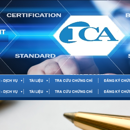
- DỊCH VỤ
TÀI LIỆU
TRA CỨU CHỨNG CHỈ
ĐĂNG KÝ CHỨ
▼
▼
- DỊCH VỤ
TÀI LIỆU
TRA CỨU CHỨNG CHỈ
ĐĂNG KÝ CHỨ
▼
▼