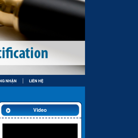
NG NHẬN
LIÊN HỆ
Video