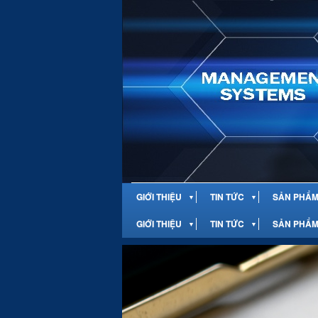
GIỚI THIỆU
TIN TỨC
SẢN PHẨM 
▼
▼
GIỚI THIỆU
TIN TỨC
SẢN PHẨM 
▼
▼