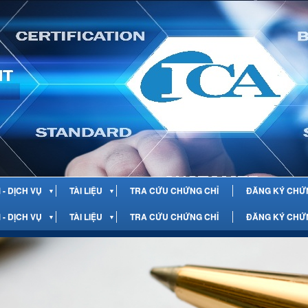
- DỊCH VỤ
TÀI LIỆU
TRA CỨU CHỨNG CHỈ
ĐĂNG KÝ CHỨ
▼
▼
- DỊCH VỤ
TÀI LIỆU
TRA CỨU CHỨNG CHỈ
ĐĂNG KÝ CHỨ
▼
▼