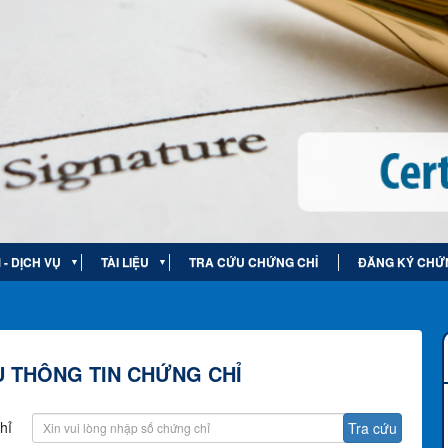
- DỊCH VỤ
TÀI LIỆU
TRA CỨU CHỨNG CHỈ
ĐĂNG KÝ CHỨ
▼
▼
 THÔNG TIN CHỨNG CHỈ
hỉ