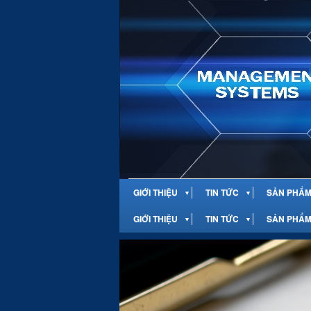
GIỚI THIỆU
TIN TỨC
SẢN PHẨM 
▼
▼
GIỚI THIỆU
TIN TỨC
SẢN PHẨM 
▼
▼