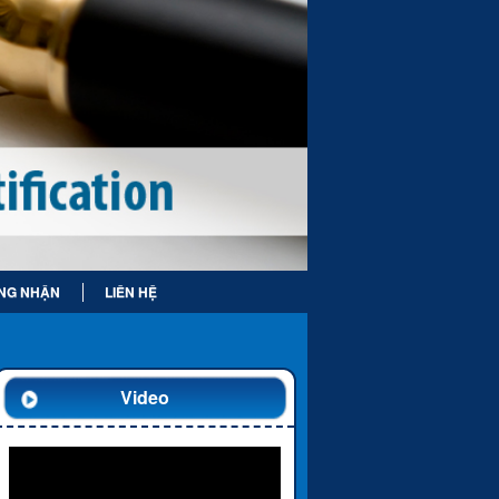
NG NHẬN
LIÊN HỆ
Video