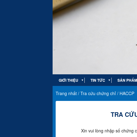
GIỚI THIỆU
TIN TỨC
SẢN PHẨM 
▼
▼
Trang nhất
/
Tra cứu chứng chỉ
/
HACCP
TRA CỨU
Xin vui lòng nhập số chứng c